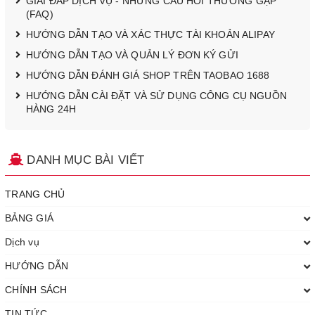
GIẢI ĐÁP DỊCH VỤ - NHỮNG CÂU HỎI THƯỜNG GẶP
(FAQ)
HƯỚNG DẪN TẠO VÀ XÁC THỰC TÀI KHOẢN ALIPAY
HƯỚNG DẪN TẠO VÀ QUẢN LÝ ĐƠN KÝ GỬI
HƯỚNG DẪN ĐÁNH GIÁ SHOP TRÊN TAOBAO 1688
HƯỚNG DẪN CÀI ĐẶT VÀ SỬ DỤNG CÔNG CỤ NGUỒN
HÀNG 24H
DANH MỤC BÀI VIẾT
TRANG CHỦ
BẢNG GIÁ
Dịch vụ
HƯỚNG DẪN
CHÍNH SÁCH
TIN TỨC