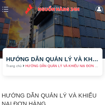
HƯỚNG DẪN QUẢN LÝ VÀ KHIẾU NẠI ĐƠN HÀNG
Trang chủ
HƯỚNG DẪN QUẢN LÝ VÀ KHIẾU NẠI ĐƠN HÀNG
HƯỚNG DẪN QUẢN LÝ VÀ KHIẾU
NẠI ĐƠN HÀNG