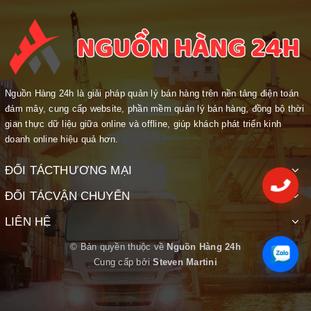
Nguồn Hàng 24h là giải pháp quản lý bán hàng trên nền tảng điện toán
đám mây, cung cấp website, phần mềm quản lý bán hàng, đồng bộ thời
gian thực dữ liệu giữa online và offline, giúp khách phát triển kinh
doanh online hiệu quả hơn.
ĐỐI TÁC
THƯƠNG MẠI
ĐỐI TÁC
VẬN CHUYỂN
LIÊN HỆ
© Bản quyền thuộc về
Nguồn Hàng 24h
HÀ NỘI
039.757.1688
Cung cấp bởi
Steven Martini
HỒ CHÍ MINH
093.246.1688