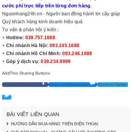
cước phí trực tiếp trên từng đơn hàng.
Nguonhang24h.vn
- Người bạn đồng hành tin cậy giúp
Quý khách hàng kinh doanh hiệu quả
Tư vấn & phản hồi ý kiến :
+
Hotline:
039.757.1688
+
Chi nhánh Hà Nội:
093.245.1688
+
Chi nhánh Hồ Chí Minh:
093.246.1688
+
Góp ý dịch vụ:
039.234.9999
AddThis Sharing Buttons
Share to Facebook
Share to Messenger
Share to Twitter
BÀI VIẾT LIÊN QUAN
HƯỚNG DẪN MUA HÀNG TRÊN ĐIỆN THOẠI