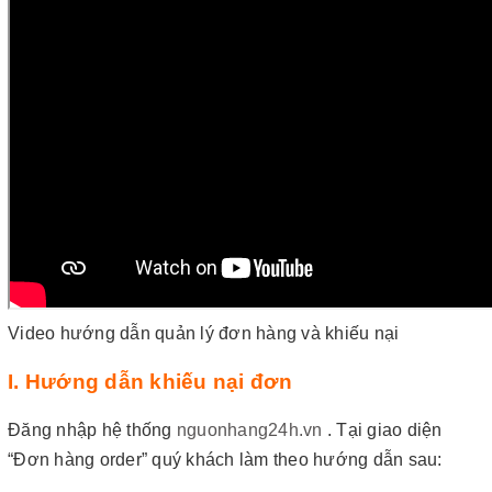
Video hướng dẫn quản lý đơn hàng và khiếu nại
I. Hướng dẫn khiếu nại đơn
Đăng nhập hệ thống
nguonhang24h.vn
. Tại giao diện
“Đơn hàng order” quý khách làm theo hướng dẫn sau: